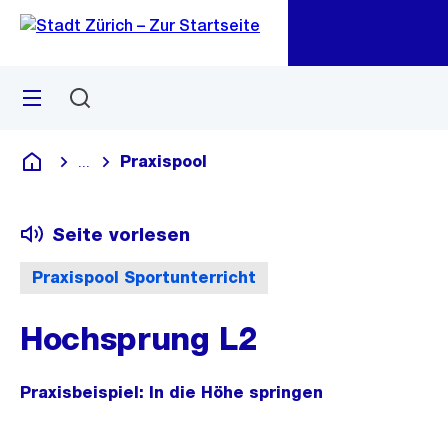
Zu
Zu
Sprunglink
Navigation
Menü
Suchen
M
öf
Praxispool
...
Blende alle Breadcrumbs ein
Deutsch
Seite vorlesen
Praxispool Sportunterricht
Hochsprung L2
Praxisbeispiel: In die Höhe springen