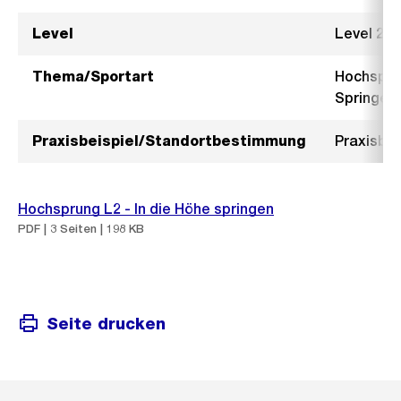
Level
Level 2
Thema/Sportart
Hochsprun
Springen
Praxisbeispiel/Standortbestimmung
Praxisbei
Hochsprung L2 - In die Höhe springen
PDF | 3 Seiten | 198 KB
Seite drucken