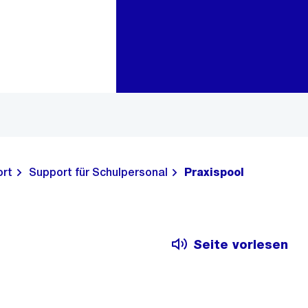
Zur Bereichsauswahl
Zum Inhalt
ort
Support für Schulpersonal
Praxispool
Seite vorlesen