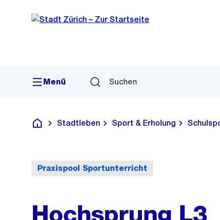
Sprunglink
Navigation
Menü
Suchen
Stadtleben
Sport & Erholung
Schulsp
Deutsch
Praxispool Sportunterricht
Hochsprung L3