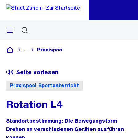
Zu
Zu
Sprunglink
Navigation
Menü
Suchen
M
öf
Praxispool
...
Blende alle Breadcrumbs ein
Deutsch
Seite vorlesen
Praxispool Sportunterricht
Rotation L4
Standortbestimmung: Die Bewegungsform
Drehen an verschiedenen Geräten ausführen
können