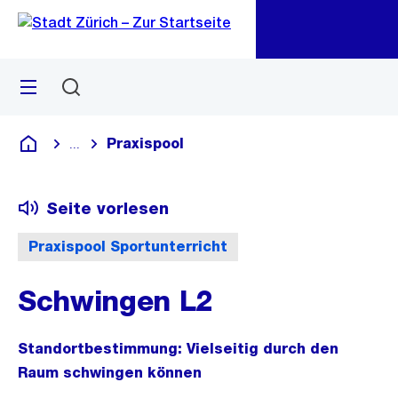
Zu
Zu
Sprunglink
Navigation
Menü
Suchen
M
öf
Praxispool
...
Blende alle Breadcrumbs ein
Deutsch
Seite vorlesen
Praxispool Sportunterricht
Schwingen L2
Standortbestimmung: Vielseitig durch den
Raum schwingen können