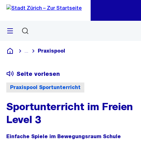
Zu
Zu
Sprunglink
Navigation
Menü
Suchen
M
öf
Praxispool
...
Blende alle Breadcrumbs ein
Deutsch
Seite vorlesen
Praxispool Sportunterricht
Sportunterricht im Freien
Level 3
Einfache Spiele im Bewegungsraum Schule