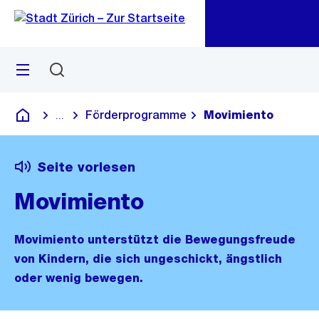
Zu
Zu
Sprunglink
Navigation
Menü
Suchen
M
öf
Förderprogramme
Movimiento
...
Blende alle Breadcrumbs ein
Deutsch
Seite vorlesen
Movimiento
Movimiento unterstützt die Bewegungsfreude
von Kindern, die sich ungeschickt, ängstlich
oder wenig bewegen.