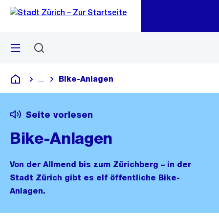
Zu
Zu
Sprunglink
Navigation
Menü
Suchen
M
öf
Bike-Anlagen
...
Blende alle Breadcrumbs ein
Deutsch
Seite vorlesen
Bike-Anlagen
Von der Allmend bis zum Zürichberg – in der
Stadt Zürich gibt es elf öffentliche Bike-
Anlagen.