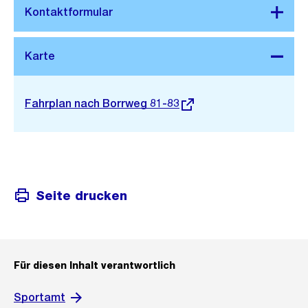
Stadtplan 3D
Externer
Fahrplan nach Borrweg 81-83
Link:
Seite drucken
Für diesen Inhalt verantwortlich
Sportamt