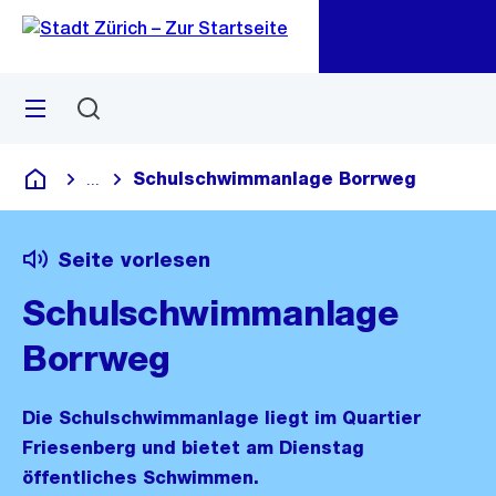
Zu
Zu
Sprunglink
Navigation
Menü
Suchen
M
öf
Schulschwimmanlage Borrweg
...
Blende alle Breadcrumbs ein
Deutsch
Seite vorlesen
Schulschwimmanlage
Borrweg
Die Schulschwimmanlage liegt im Quartier
Friesenberg und bietet am Dienstag
öffentliches Schwimmen.