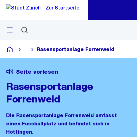
Zu
Zu
Sprunglink
Navigation
Menü
Suchen
M
öf
Rasensportanlage Forrenweid
...
Blende alle Breadcrumbs ein
Deutsch
Seite vorlesen
Rasensportanlage
Forrenweid
Die Rasensportanlage Forrenweid umfasst
einen Fussballplatz und befindet sich in
Hottingen.