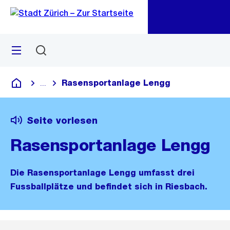
Zu
Zu
Sprunglink
Navigation
Menü
Suchen
M
öf
Rasensportanlage Lengg
...
Blende alle Breadcrumbs ein
Deutsch
Seite vorlesen
Rasensportanlage Lengg
Die Rasensportanlage Lengg umfasst drei
Fussballplätze und befindet sich in Riesbach.