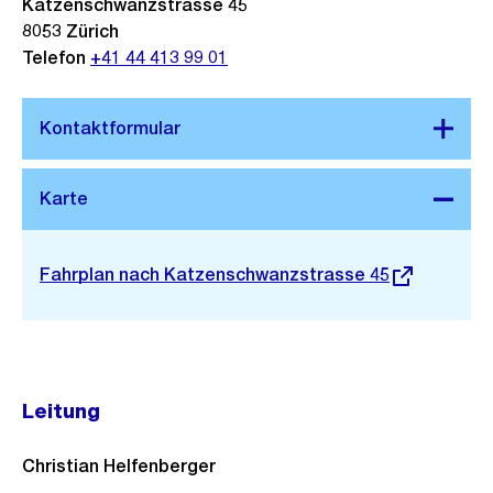
Katzenschwanzstrasse 45
8053
Zürich
Telefon
+41 44 413 99 01
Stadtplan 3D
Externer
Fahrplan nach Katzenschwanzstrasse 45
Link:
Leitung
Christian Helfenberger