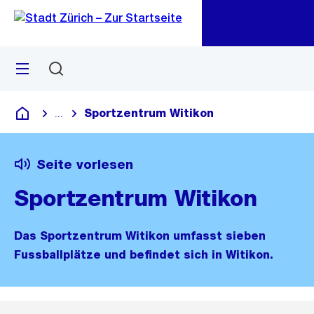
Zu
Zu
Sprunglink
Navigation
Menü
Suchen
M
öf
Sportzentrum Witikon
...
Blende alle Breadcrumbs ein
Deutsch
Seite vorlesen
Sportzentrum Witikon
Das Sportzentrum Witikon umfasst sieben
Fussballplätze und befindet sich in Witikon.