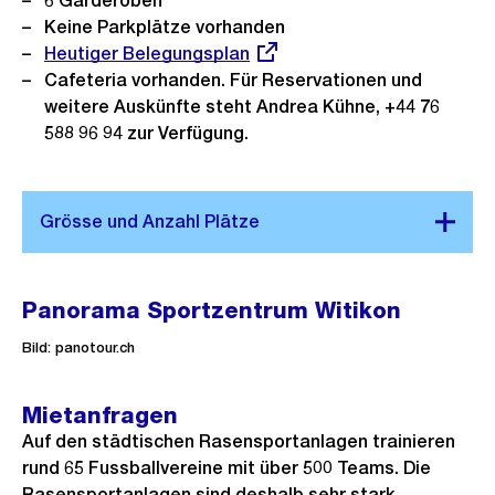
6 Garderoben
Keine Parkplätze vorhanden
Externer
Heutiger Belegungsplan
Link:
Cafeteria vorhanden. Für Reservationen und
weitere Auskünfte steht Andrea Kühne, +44 76
588 96 94 zur Verfügung.
Panorama Sportzentrum Witikon
Bild: panotour.ch
Mietanfragen
Auf den städtischen Rasensportanlagen trainieren
rund 65 Fussballvereine mit über 500 Teams. Die
Rasensportanlagen sind deshalb sehr stark