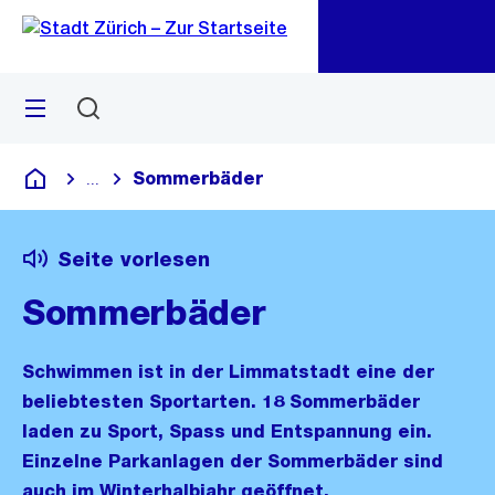
Zu
Zu
Sprunglink
Navigation
Menü
Suchen
M
öf
Sommerbäder
...
Blende alle Breadcrumbs ein
Deutsch
Seite vorlesen
Sommerbäder
Schwimmen ist in der Limmatstadt eine der
beliebtesten Sportarten. 18 Sommerbäder
laden zu Sport, Spass und Entspannung ein.
Einzelne Parkanlagen der Sommerbäder sind
auch im Winterhalbjahr geöffnet.