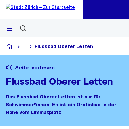
Zu
Zu
Sprunglink
Navigation
Menü
Suchen
M
öf
Flussbad Oberer Letten
...
Blende alle Breadcrumbs ein
Deutsch
Seite vorlesen
Flussbad Oberer Letten
Das Flussbad Oberer Letten ist nur für
Schwimmer*innen. Es ist ein Gratisbad in der
Nähe vom Limmatplatz.