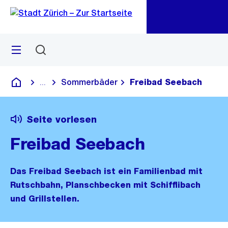
Zu
Zu
Sprunglink
Navigation
Menü
Suchen
M
öf
Sommerbäder
Freibad Seebach
...
Blende alle Breadcrumbs ein
Deutsch
Seite vorlesen
Freibad Seebach
Das Freibad Seebach ist ein Familienbad mit
Rutschbahn, Planschbecken mit Schifflibach
und Grillstellen.