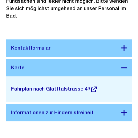
Fundsachen sind leider nicht möglich. Bitte wenden
Sie sich möglichst umgehend an unser Personal im
Bad.
Stadtplan 3D
Externer
Fahrplan nach Glatttalstrasse 43
Link: