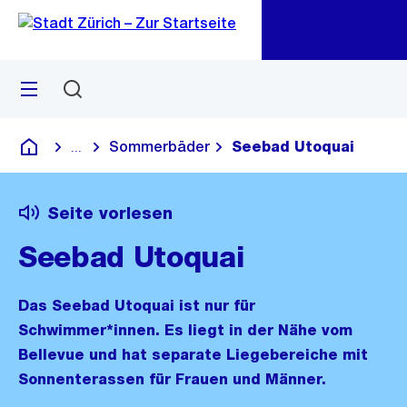
Zu
Zu
Sprunglink
Navigation
Menü
Suchen
M
öf
Sommerbäder
Seebad Utoquai
...
Blende alle Breadcrumbs ein
Deutsch
Seite vorlesen
Seebad Utoquai
Das Seebad Utoquai ist nur für
Schwimmer*innen. Es liegt in der Nähe vom
Bellevue und hat separate Liegebereiche mit
Sonnenterassen für Frauen und Männer.