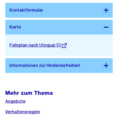
Stadtplan 3D
Externer
Fahrplan nach Utoquai 50
Link:
Mehr zum Thema
Angebote
Verhaltensregeln