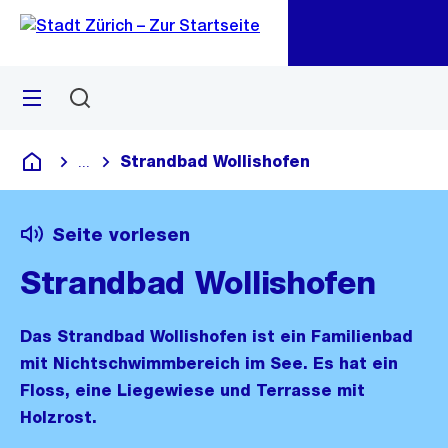
Zu
Zu
Sprunglink
Navigation
Menü
Suchen
M
öf
Strandbad Wollishofen
...
Blende alle Breadcrumbs ein
Deutsch
Seite vorlesen
Strandbad Wollishofen
Das Strandbad Wollishofen ist ein Familienbad
mit Nichtschwimmbereich im See. Es hat ein
Floss, eine Liegewiese und Terrasse mit
Holzrost.