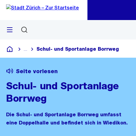
Zu
Zu
Sprunglink
Navigation
Menü
Suchen
M
öf
Schul- und Sportanlage Borrweg
...
Blende alle Breadcrumbs ein
Deutsch
Seite vorlesen
Schul- und Sportanlage
Borrweg
Die Schul- und Sportanlage Borrweg umfasst
eine Doppelhalle und befindet sich in Wiedikon.