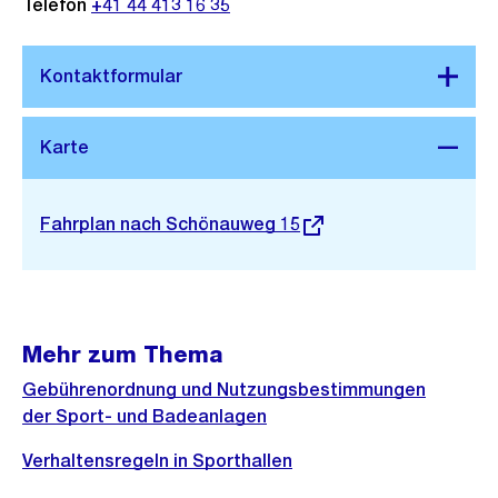
Telefon
+41 44 413 16 35
Stadtplan 3D
Externer
Fahrplan nach Schönauweg 15
Link:
Mehr zum Thema
Gebührenordnung und Nutzungsbestimmungen
der Sport- und Badeanlagen
Verhaltensregeln in Sporthallen