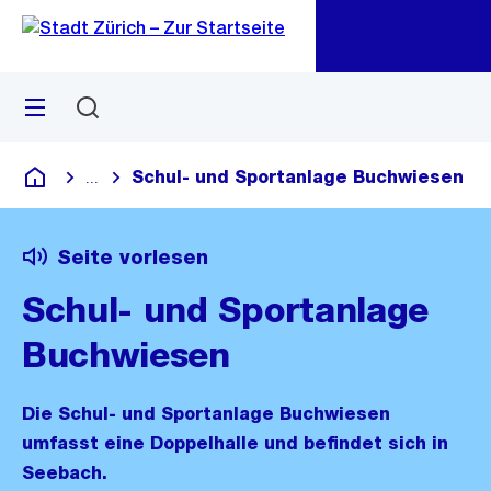
Zu
Zu
Sprunglink
Navigation
Menü
Suchen
M
öf
Schul- und Sportanlage Buchwiesen
...
Blende alle Breadcrumbs ein
Deutsch
Seite vorlesen
Schul- und Sportanlage
Buchwiesen
Die Schul- und Sportanlage Buchwiesen
umfasst eine Doppelhalle und befindet sich in
Seebach.