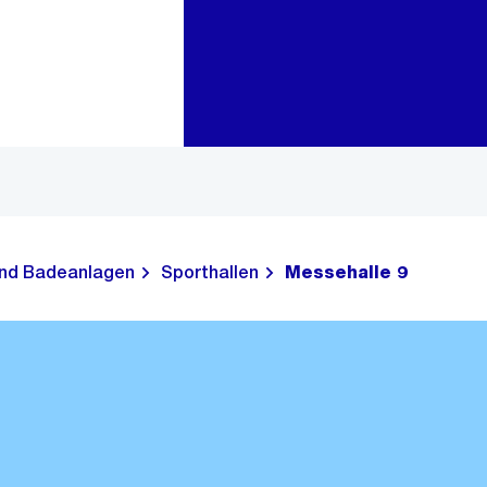
Zur Bereichsauswahl
Zum Inhalt
und Badeanlagen
Sporthallen
Messehalle 9