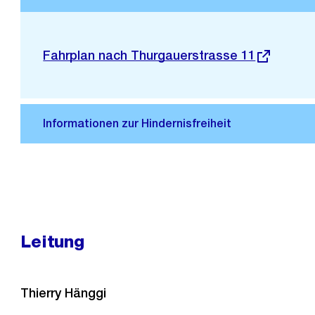
Stadtplan 3D
Externer
Fahrplan nach Thurgauerstrasse 11
Link:
Leitung
Thierry Hänggi