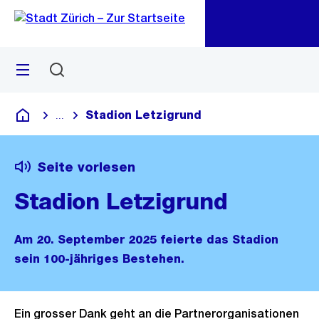
Zu
Zu
Sprunglink
Navigation
Menü
Suchen
M
öf
Stadion Letzigrund
...
Blende alle Breadcrumbs ein
Deutsch
Seite vorlesen
Stadion Letzigrund
Am 20. September 2025 feierte das Stadion
sein 100-jähriges Bestehen.
Ein grosser Dank geht an die Partnerorganisationen