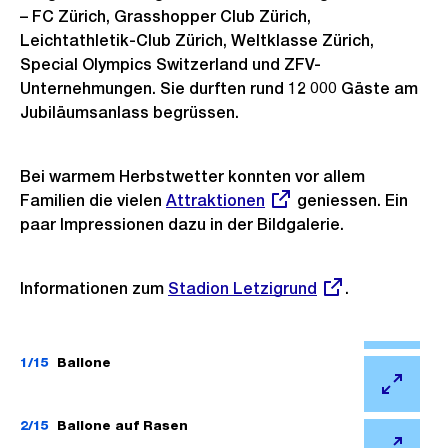
– FC Zürich, Grasshopper Club Zürich,
Leichtathletik-Club Zürich, Weltklasse Zürich,
Special Olympics Switzerland und ZFV-
Unternehmungen. Sie durften rund 12 000 Gäste am
Jubiläumsanlass begrüssen.
Bei warmem Herbstwetter konnten vor allem
Familien die vielen
Externer
Attraktionen
geniessen. Ein
paar Impressionen dazu in der Bildgalerie.
Link:
Informationen zum
Externer
Stadion Letzigrund
.
Link:
Ö
f
1/15
Ballone
f
Ö
n
f
2/15
Ballone auf Rasen
e