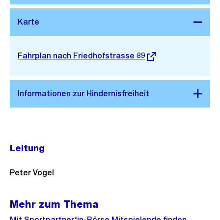
Stadtplan 3D
Externer
Fahrplan nach Friedhofstrasse 89
Link:
Leitung
Peter Vogel
Mehr zum Thema
Mit Sportpartner*in-Börse Mitspielende finden