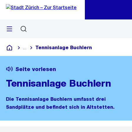
Zu
Zu
Sprunglink
Navigation
Menü
Suchen
M
öf
Tennisanlage Buchlern
...
Blende alle Breadcrumbs ein
Deutsch
Seite vorlesen
Tennisanlage Buchlern
Die Tennisanlage Buchlern umfasst drei
Sandplätze und befindet sich in Altstetten.