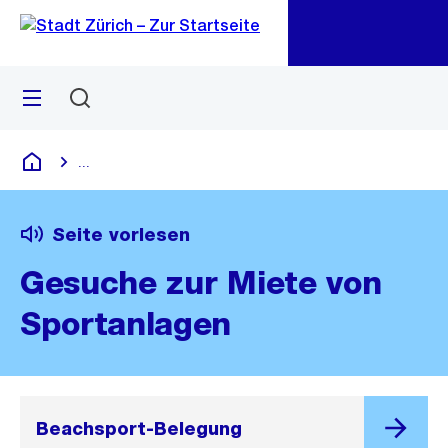
Zu
Zu
Sprunglink
Navigation
Menü
Suchen
M
öf
...
Blende alle Breadcrumbs ein
Deutsch
Seite vorlesen
Gesuche zur Miete von
Sportanlagen
Beachsport-Belegung