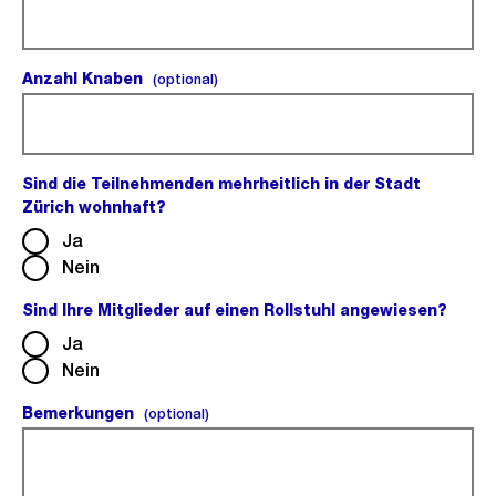
Anzahl Knaben
(optional).
(optional)
Sind die Teilnehmenden mehrheitlich in der Stadt
Zürich wohnhaft?
(Pflichtfeld).
Ja
Nein
Sind Ihre Mitglieder auf einen Rollstuhl angewiesen?
(Pflic
Ja
Nein
Bemerkungen
(optional).
(optional)