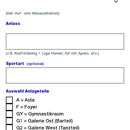
(inkl. Auf- und Abbauarbeiten)
Anlass
(Pflichtfeld).
(z.B. Krafttraining 1. Liga Herren, GV mit Apéro, etc.)
Sportart
(optional).
(optional)
Auswahl Anlageteile
(Pflichtfeld).
A = Aula
F = Foyer
GY = Gymnastikraum
G1 = Galerie Ost (Barteil)
G2 = Galerie West (Tanzteil)