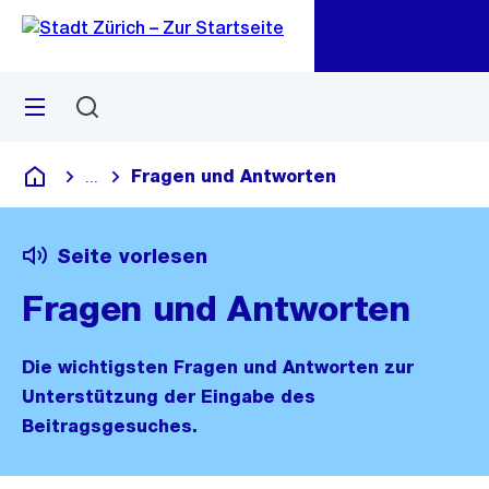
Zu
Zu
Sprunglink
Navigation
Menü
Suchen
M
öf
Fragen und Antworten
...
Blende alle Breadcrumbs ein
Deutsch
Seite vorlesen
Fragen und Antworten
Die wichtigsten Fragen und Antworten zur
Unterstützung der Eingabe des
Beitragsgesuches.