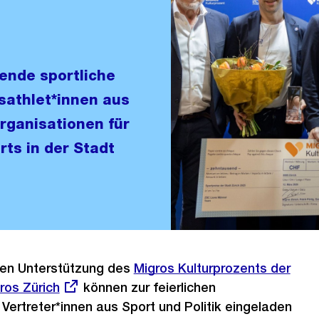
ende sportliche
sathlet*innen aus
rganisationen für
ts in der Stadt
gen Unterstützung des
Externer
Migros Kulturprozents der
os Zürich
können zur feierlichen
Link:
 Vertreter*innen aus Sport und Politik eingeladen