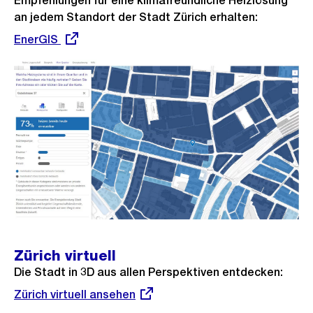
Empfehlungen für eine klimafreundliche Heizlösung
an jedem Standort der Stadt Zürich erhalten:
Externer
EnerGIS
Link:
Zürich virtuell
Die Stadt in 3D aus allen Perspektiven entdecken:
Externer
Zürich virtuell ansehen
Link: