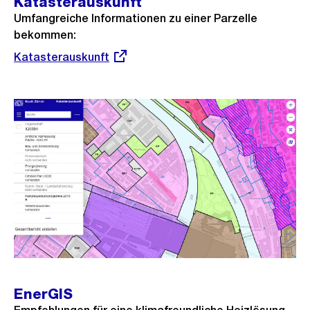
Katasterauskunft
Umfangreiche Informationen zu einer Parzelle
bekommen:
Externer
Katasterauskunft
Link:
EnerGIS