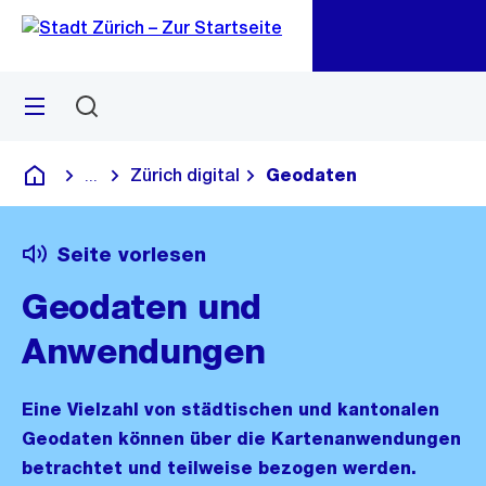
Zu
Zu
Sprunglink
Navigation
Menü
Suchen
M
öf
Zürich digital
Geodaten
...
Blende alle Breadcrumbs ein
Deutsch
Seite vorlesen
Geodaten und
Anwendungen
Eine Vielzahl von städtischen und kantonalen
Geodaten können über die Kartenanwendungen
betrachtet und teilweise bezogen werden.