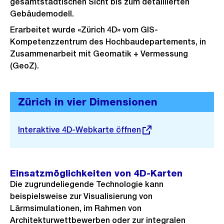
gesamtstädtischen Sicht bis zum detaillierten
Gebäudemodell.
Erarbeitet wurde «Zürich 4D» vom GIS-
Kompetenzzentrum des Hochbaudepartements, in
Zusammenarbeit mit Geomatik + Vermessung
(GeoZ).
Zürich in vier Dimensionen
Externer
Interaktive 4D-Webkarte öffnen
Link:
Einsatzmöglichkeiten von 4D-Karten
Die zugrundeliegende Technologie kann
beispielsweise zur Visualisierung von
Lärmsimulationen, im Rahmen von
Architekturwettbewerben oder zur integralen