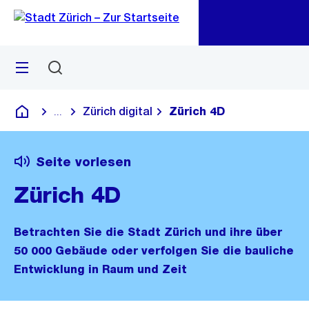
Zu
Zu
Sprunglink
Navigation
Menü
Suchen
M
öf
Zürich digital
Zürich 4D
...
Blende alle Breadcrumbs ein
Deutsch
Seite vorlesen
Zürich 4D
Betrachten Sie die Stadt Zürich und ihre über
50 000 Gebäude oder verfolgen Sie die bauliche
Entwicklung in Raum und Zeit