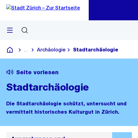
Zu
Zu
Sprunglink
Navigation
Menü
Suchen
M
öf
Archäologie
Stadtarchäologie
...
Blende alle Breadcrumbs ein
Deutsch
Seite vorlesen
Stadtarchäologie
Die Stadtarchäologie schützt, untersucht und
vermittelt historisches Kulturgut in Zürich.