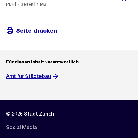
h
PDF | 2 Seiten | 1 MB
t
Seite drucken
Für diesen Inhalt verantwortlich
Amt für Städtebau
© 2026 Stadt Zürich
Social Media