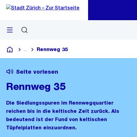
Zu
Zu
Sprunglink
Navigation
Menü
Suchen
M
öf
Rennweg 35
...
Blende alle Breadcrumbs ein
Deutsch
Seite vorlesen
Rennweg 35
Die Siedlungsspuren im Rennwegquartier
reichen bis in die keltische Zeit zurück. Als
bedeutend ist der Fund von keltischen
Tüpfelplatten einzuordnen.