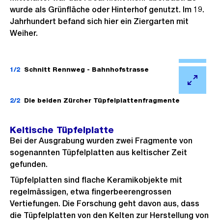
wurde als Grünfläche oder Hinterhof genutzt. Im 19.
Jahrhundert befand sich hier ein Ziergarten mit
Weiher.
Ö
f
1/2
Schnitt Rennweg - Bahnhofstrasse
f
Ö
n
f
2/2
Die beiden Zürcher Tüpfelplattenfragmente
e
f
B
n
Keltische Tüpfelplatte
i
e
Bei der Ausgrabung wurden zwei Fragmente von
l
B
sogenannten Tüpfelplatten aus keltischer Zeit
d
gefunden.
i
i
l
Tüpfelplatten sind flache Keramikobjekte mit
n
regelmässigen, etwa fingerbeerengrossen
d
G
Vertiefungen. Die Forschung geht davon aus, dass
i
r
die Tüpfelplatten von den Kelten zur Herstellung von
n