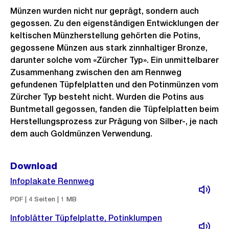
l
e
Münzen wurden nicht nur geprägt, sondern auch
d
B
gegossen. Zu den eigenständigen Entwicklungen der
i
i
keltischen Münzherstellung gehörten die Potins,
n
l
gegossene Münzen aus stark zinnhaltiger Bronze,
G
d
darunter solche vom «Zürcher Typ». Ein unmittelbarer
r
i
Zusammenhang zwischen den am Rennweg
o
n
gefundenen Tüpfelplatten und den Potinmünzen vom
s
Zürcher Typ besteht nicht. Wurden die Potins aus
G
Buntmetall gegossen, fanden die Tüpfelplatten beim
s
r
Herstellungsprozess zur Prägung von Silber-, je nach
a
o
dem auch Goldmünzen Verwendung.
n
s
s
s
Download
i
a
c
n
Infoplakate Rennweg
h
s
PDF | 4 Seiten | 1 MB
t
i
Infoblätter Tüpfelplatte, Potinklumpen
c