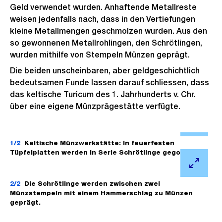
Geld verwendet wurden. Anhaftende Metallreste
o
G
weisen jedenfalls nach, dass in den Vertiefungen
s
r
kleine Metallmengen geschmolzen wurden. Aus den
s
o
so gewonnenen Metallrohlingen, den Schrötlingen,
a
s
wurden mithilfe von Stempeln Münzen geprägt.
n
s
Die beiden unscheinbaren, aber geldgeschichtlich
s
a
bedeutsamen Funde lassen darauf schliessen, dass
i
n
das keltische Turicum des 1. Jahrhunderts v. Chr.
c
s
über eine eigene Münzprägestätte verfügte.
h
i
t
Ö
c
f
1/2
Keltische Münzwerkstätte: In feuerfesten
h
Tüpfelplatten werden in Serie Schrötlinge gegossen.
f
t
n
Ö
e
f
2/2
Die Schrötlinge werden zwischen zwei
Münzstempeln mit einem Hammerschlag zu Münzen
B
f
geprägt.
i
n