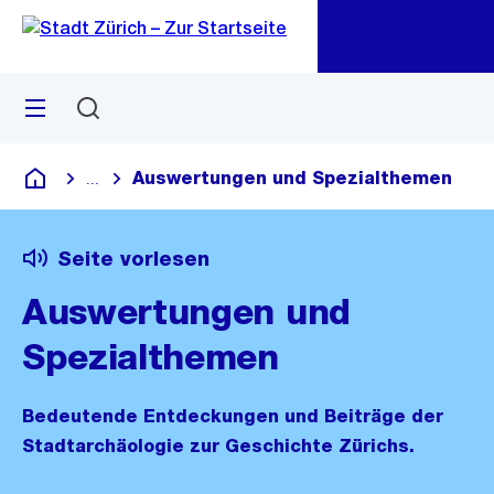
Zu
Zu
Sprunglink
Navigation
Menü
Suchen
M
öf
Auswertungen und Spezialthemen
...
Blende alle Breadcrumbs ein
Deutsch
Seite vorlesen
Auswertungen und
Spezialthemen
Bedeutende Entdeckungen und Beiträge der
Stadtarchäologie zur Geschichte Zürichs.