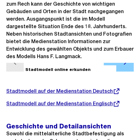
zum Rech kann der Geschichte von wichtigen
Gebäuden und Orten in der Stadt nachgegangen
werden. Ausgangspunkt ist die im Modell
dargestellte Situation Ende des 18. Jahrhunderts.
Neben historischen Stadtansichten und Fotografien
bietet die Medienstation Informationen zur
Entwicklung des gewählten Objekts und zum Erbauer
des Modells Hans F. Langmack.
Ö
V
N
f
1/4
Stadtmodell online erkunden
2/4
o
ä
f
r
c
n
Externer
Stadtmodell auf der Medienstation Deutsch
h
h
e
Link:
e
s
B
Externer
Stadtmodell auf der Medienstation Englisch
r
t
Link:
i
i
e
l
Geschichte und Detailansichten
g
s
d
Sowohl die mittelalterliche Stadtbefestigung als
e
i