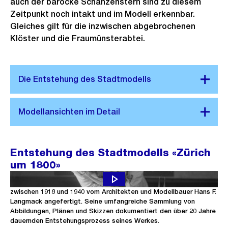
auch der barocke Schanzenstern sind zu diesem
s
n
Zeitpunkt noch intakt und im Modell erkennbar.
G
Gleiches gilt für die inzwischen abgebrochenen
r
Klöster und die Fraumünsterabtei.
o
s
s
a
n
s
i
c
Entstehung des Stadtmodells «Zürich
h
um 1800»
t
Das Stadtmodell zeigt Zürich in der Zeit um 1800. Es wurde
zwischen 1918 und 1940 vom Architekten und Modellbauer Hans F.
Langmack angefertigt. Seine umfangreiche Sammlung von
Abbildungen, Plänen und Skizzen dokumentiert den über 20 Jahre
dauernden Entstehungsprozess seines Werkes.