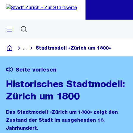
Zu
Zu
Sprunglink
Navigation
Menü
Suchen
M
öf
Stadtmodell «Zürich um 1800»
...
Blende alle Breadcrumbs ein
Deutsch
Seite vorlesen
Historisches Stadtmodell:
Zürich um 1800
Das Stadtmodell «Zürich um 1800» zeigt den
Zustand der Stadt im ausgehenden 18.
Jahrhundert.