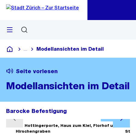
Zu
Zu
Sprunglink
Navigation
Menü
Suchen
M
öf
Modellansichten im Detail
...
Blende alle Breadcrumbs ein
Deutsch
Seite vorlesen
Modellansichten im Detail
Barocke Befestigung
Ö
V
N
f
1/6
Hottingerporte, Haus zum Kiel, Florhof und
2/6
o
ä
Hirschengraben
Steg
f