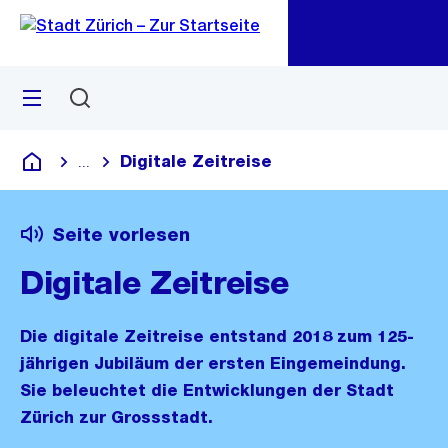
Zu
Zu
Sprunglink
Navigation
Menü
Suchen
M
öf
Digitale Zeitreise
...
Blende alle Breadcrumbs ein
Deutsch
Seite vorlesen
Digitale Zeitreise
Die digitale Zeitreise entstand 2018 zum 125-
jährigen Jubiläum der ersten Eingemeindung.
Sie beleuchtet die Entwicklungen der Stadt
Zürich zur Grossstadt.