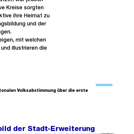
ve Kreise sorgten
ektive ihre Heimat zu
ungsbildung und der
gen.
zeigen, mit welchen
nd illustrieren die
Ö
f
ntonalen Volksabstimmung über die erste
f
n
e
B
ild der Stadt-Erweiterung
i