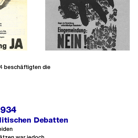
4 beschäftigten die
1934
litischen Debatten
eiden
hätzen war jedoch