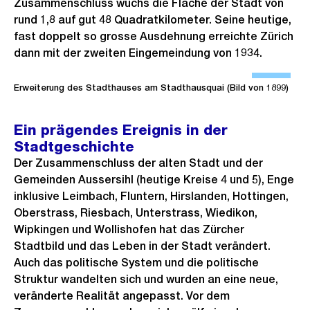
Zusammenschluss wuchs die Fläche der Stadt von
o
rund 1,8 auf gut 48 Quadratkilometer. Seine heutige,
s
fast doppelt so grosse Ausdehnung erreichte Zürich
dann mit der zweiten Eingemeindung von 1934.
s
Ö
a
f
Erweiterung des Stadthauses am Stadthausquai (Bild von 1899)
n
f
s
n
Ein prägendes Ereignis in der
i
e
Stadtgeschichte
c
B
Der Zusammenschluss der alten Stadt und der
h
i
Gemeinden Aussersihl (heutige Kreise 4 und 5), Enge
t
inklusive Leimbach, Fluntern, Hirslanden, Hottingen,
l
Oberstrass, Riesbach, Unterstrass, Wiedikon,
d
Wipkingen und Wollishofen hat das Zürcher
i
Stadtbild und das Leben in der Stadt verändert.
n
Auch das politische System und die politische
G
Struktur wandelten sich und wurden an eine neue,
r
veränderte Realität angepasst. Vor dem