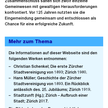
o
Zusammenschluss sahen sich zwölf einzelne
s
Gemeinwesen mit gewaltigen Herausforderungen
konfrontiert. Vor 125 Jahren nutzten sie die
s
Eingemeindung gemeinsam und entschlossen als
a
Chance für eine erfolgreiche Zukunft.
n
s
i
Mehr zum Thema
c
h
Die Informationen auf dieser Webseite sind den
t
folgenden Werken entnommen:
Christian Schenkel; Die erste Zürcher
Stadtvereinigung von 1893; Zürich 1980.
Hans Müller; Geschichte der Zürcher
Stadtvereinigung von 1893. Ein Rückblick
anlässlich des. 25. Jubiläums; Zürich 1919.
Stadtzunft (Hg.); Zürich – Aufbruch einer
Stadt; Zürich 2017.