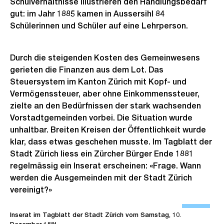
Schulverhältnisse illustrieren den Handlungsbedarf
o
gut: im Jahr 1885 kamen in Aussersihl 84
s
Schülerinnen und Schüler auf eine Lehrperson.
s
a
n
Durch die steigenden Kosten des Gemeinwesens
gerieten die Finanzen aus dem Lot. Das
s
Steuersystem im Kanton Zürich mit Kopf- und
i
Vermögenssteuer, aber ohne Einkommenssteuer,
c
zielte an den Bedürfnissen der stark wachsenden
h
Vorstadtgemeinden vorbei. Die Situation wurde
t
unhaltbar. Breiten Kreisen der Öffentlichkeit wurde
klar, dass etwas geschehen musste. Im Tagblatt der
Stadt Zürich liess ein Zürcher Bürger Ende 1881
regelmässig ein Inserat erscheinen: «Frage. Wann
werden die Ausgemeinden mit der Stadt Zürich
vereinigt?»
Ö
f
Inserat im Tagblatt der Stadt Zürich vom Samstag, 10.