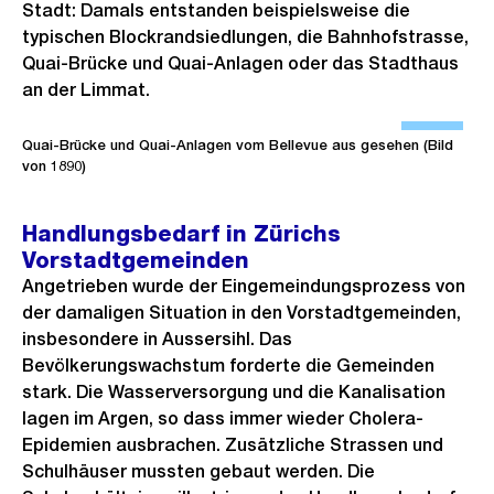
Stadt: Damals entstanden beispielsweise die
typischen Blockrandsiedlungen, die Bahnhofstrasse,
Quai-Brücke und Quai-Anlagen oder das Stadthaus
an der Limmat.
Ö
f
Quai-Brücke und Quai-Anlagen vom Bellevue aus gesehen (Bild
von 1890)
f
n
Handlungsbedarf in Zürichs
e
Vorstadtgemeinden
B
Angetrieben wurde der Eingemeindungsprozess von
i
der damaligen Situation in den Vorstadtgemeinden,
l
insbesondere in Aussersihl. Das
d
Bevölkerungswachstum forderte die Gemeinden
i
stark. Die Wasserversorgung und die Kanalisation
n
lagen im Argen, so dass immer wieder Cholera-
G
Epidemien ausbrachen. Zusätzliche Strassen und
r
Schulhäuser mussten gebaut werden. Die