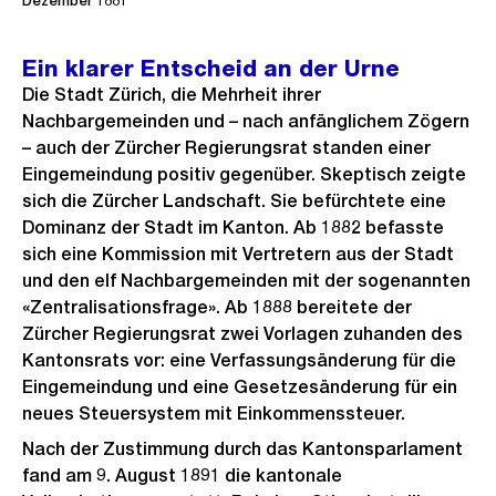
Dezember 1881
f
n
Ein klarer Entscheid an der Urne
e
Die Stadt Zürich, die Mehrheit ihrer
B
Nachbargemeinden und – nach anfänglichem Zögern
i
– auch der Zürcher Regierungsrat standen einer
l
Eingemeindung positiv gegenüber. Skeptisch zeigte
d
sich die Zürcher Landschaft. Sie befürchtete eine
i
Dominanz der Stadt im Kanton. Ab 1882 befasste
n
sich eine Kommission mit Vertretern aus der Stadt
G
und den elf Nachbargemeinden mit der sogenannten
r
«Zentralisationsfrage». Ab 1888 bereitete der
Zürcher Regierungsrat zwei Vorlagen zuhanden des
o
Kantonsrats vor: eine Verfassungsänderung für die
s
Eingemeindung und eine Gesetzesänderung für ein
s
neues Steuersystem mit Einkommenssteuer.
a
Nach der Zustimmung durch das Kantonsparlament
n
fand am 9. August 1891 die kantonale
s