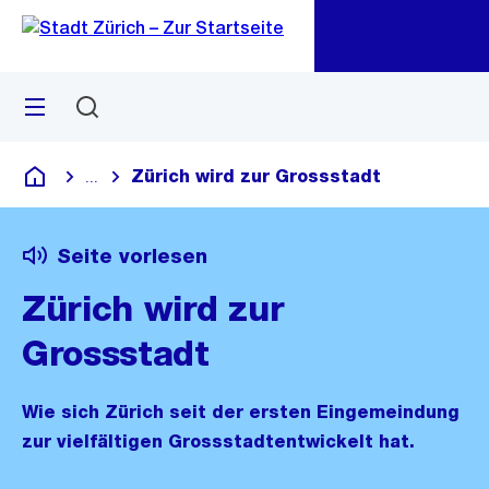
Zu
Zu
Sprunglink
Navigation
Menü
Suchen
M
öf
Zürich wird zur Grossstadt
...
Blende alle Breadcrumbs ein
Deutsch
Seite vorlesen
Zürich wird zur
Grossstadt
Wie sich Zürich seit der ersten Eingemeindung
zur vielfältigen Grossstadtentwickelt hat.