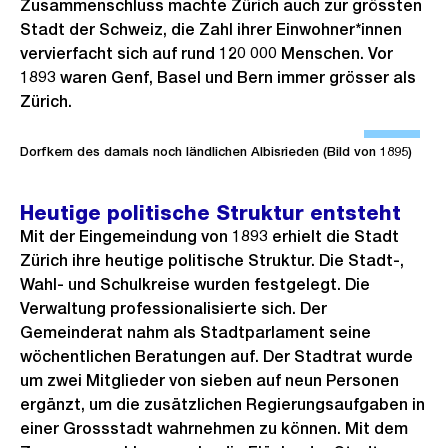
Zusammenschluss machte Zürich auch zur grössten
Stadt der Schweiz, die Zahl ihrer Einwohner*innen
vervierfacht sich auf rund 120 000 Menschen. Vor
1893 waren Genf, Basel und Bern immer grösser als
Zürich.
Ö
f
Dorfkern des damals noch ländlichen Albisrieden (Bild von 1895)
f
n
Heutige politische Struktur entsteht
e
Mit der Eingemeindung von 1893 erhielt die Stadt
B
Zürich ihre heutige politische Struktur. Die Stadt-,
i
Wahl- und Schulkreise wurden festgelegt. Die
Verwaltung professionalisierte sich. Der
l
Gemeinderat nahm als Stadtparlament seine
d
wöchentlichen Beratungen auf. Der Stadtrat wurde
i
um zwei Mitglieder von sieben auf neun Personen
n
ergänzt, um die zusätzlichen Regierungsaufgaben in
G
einer Grossstadt wahrnehmen zu können. Mit dem
r