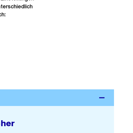
terschiedlich
ch:
cher