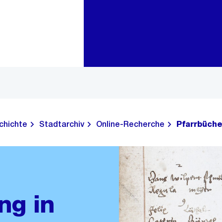
Zur Bereichsauswahl
Zum Inhalt
chichte
Stadtarchiv
Online-Recherche
Pfarrbüche
ng in