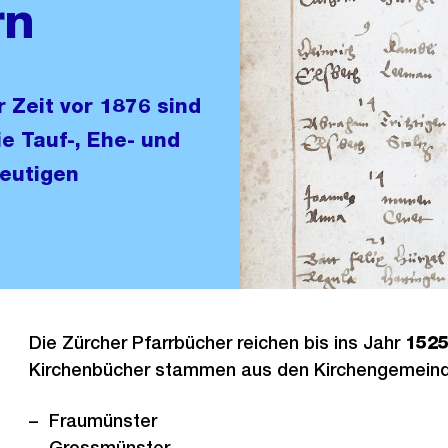
rn
 Zeit vor 1876 sind
ie Tauf-, Ehe- und
heutigen
Die Zürcher Pfarrbücher reichen bis ins Jahr
152
Kirchenbücher stammen aus den Kirchengemeinde
Fraumünster
Grossmünster