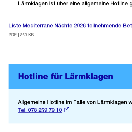
Lärmklagen ist über eine allgemeine Hotline 
Liste Mediterrane Nächte 2026 teilnehmende Bet
PDF | 263 KB
Hotline für Lärmklagen
Allgemeine Hotline im Falle von Lärmklagen
Externer
Tel. 078 259 79 10
Link: