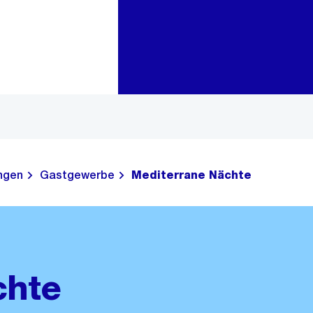
Zur Bereichsauswahl
Zum Inhalt
ungen
Gastgewerbe
Mediterrane Nächte
chte