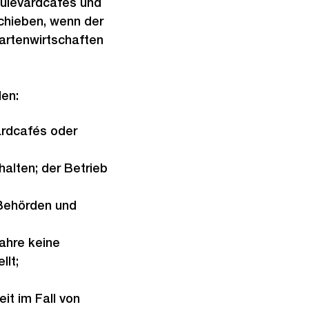
oulevardcafés und
chieben, wenn der
artenwirtschaften
en:
ardcafés oder
halten; der Betrieb
 Behörden und
ahre keine
llt;
t im Fall von