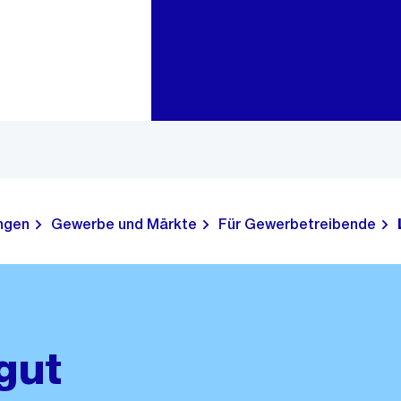
Zur Bereichsauswahl
Zum Inhalt
ungen
Gewerbe und Märkte
Für Gewerbetreibende
gut