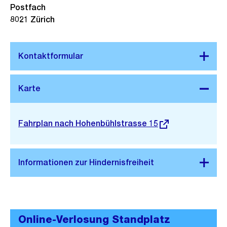
Postfach
8021 Zürich
Stadtplan 3D
Externer
Fahrplan nach Hohenbühlstrasse 15
Link:
Online-Verlosung Standplatz