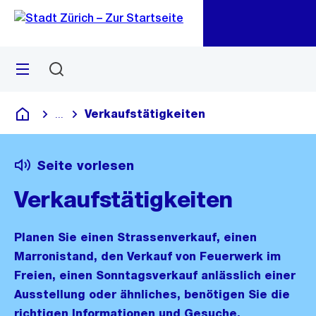
Zu
Zu
Sprunglink
Navigation
Menü
Suchen
M
öf
Verkaufstätigkeiten
...
Blende alle Breadcrumbs ein
Deutsch
Seite vorlesen
Verkaufstätigkeiten
Planen Sie einen Strassenverkauf, einen
Marronistand, den Verkauf von Feuerwerk im
Freien, einen Sonntagsverkauf anlässlich einer
Ausstellung oder ähnliches, benötigen Sie die
richtigen Informationen und Gesuche.