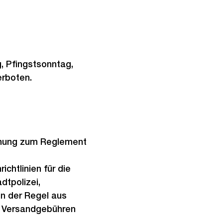
, Pfingstsonntag,
erboten.
dnung zum Reglement
htlinien für die
dtpolizei,
in der Regel aus
nd Versandgebühren