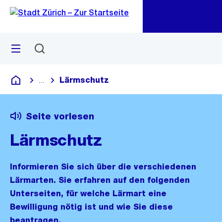
Zu
Zu
Sprunglink
Navigation
Menü
Suchen
M
öf
Lärmschutz
...
Blende alle Breadcrumbs ein
Deutsch
Seite vorlesen
Lärmschutz
Informieren Sie sich über die verschiedenen
Lärmarten. Sie erfahren auf den folgenden
Unterseiten, für welche Lärmart eine
Bewilligung nötig ist und wie Sie diese
beantragen.