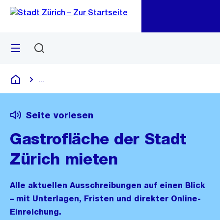
Zu
Zu
Sprunglink
Navigation
Menü
Suchen
M
öf
...
Blende alle Breadcrumbs ein
Deutsch
Seite vorlesen
Gastrofläche der Stadt
Zürich mieten
Alle aktuellen Ausschreibungen auf einen Blick
– mit Unterlagen, Fristen und direkter Online-
Einreichung.