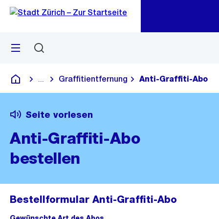
Zu
Zu
Sprunglink
Navigation
Menü
Suchen
M
öf
Graffitientfernung
Anti-Graffiti-Abo
...
Blende alle Breadcrumbs ein
Deutsch
Seite vorlesen
Anti-Graffiti-Abo
bestellen
Bestellformular Anti-Graffiti-Abo
Gewünschte Art des Abos
(Pflichtfeld).