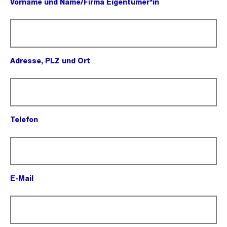
Vorname und Name/Firma Eigentümer*in
(Pflichtfeld).
Adresse, PLZ und Ort
(Pflichtfeld).
Telefon
(Pflichtfeld).
E-Mail
(Pflichtfeld).