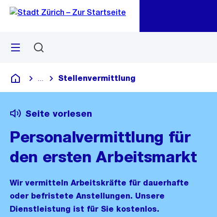
Zu
Zu
Sprunglink
Navigation
Menü
Suchen
M
öf
Stellenvermittlung
...
Blende alle Breadcrumbs ein
Deutsch
Seite vorlesen
Personalvermittlung für
den ersten Arbeitsmarkt
Wir vermitteln Arbeitskräfte für dauerhafte
oder befristete Anstellungen. Unsere
Dienstleistung ist für Sie kostenlos.