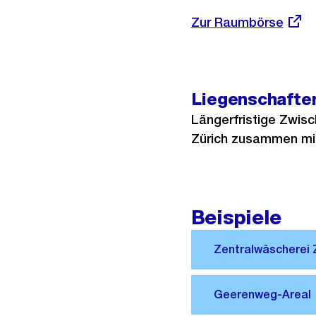
Externer
Zur Raumbörse
Link:
Liegenschafte
Längerfristige Zwis
Zürich zusammen mi
Beispiele