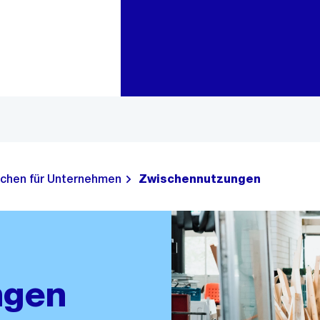
Zur Bereichsauswahl
Zum Inhalt
ächen für Unternehmen
Zwischennutzungen
ngen