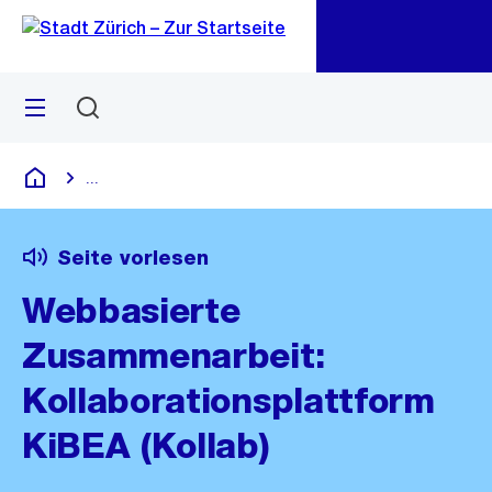
Zu
Zu
Sprunglink
Navigation
Menü
Suchen
M
öf
...
Blende alle Breadcrumbs ein
Deutsch
Seite vorlesen
Webbasierte
Zusammenarbeit:
Kollaborationsplattform
KiBEA (Kollab)