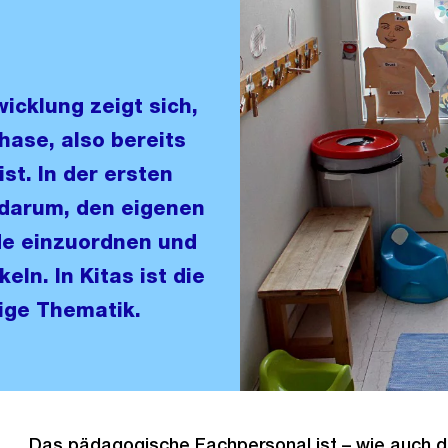
icklung zeigt sich,
hase, also bereits
st. In der ersten
 darum, den eigenen
de einzuordnen und
eln. In Kitas ist die
ige Thematik.
Das pädagogische Fachpersonal ist – wie auch di