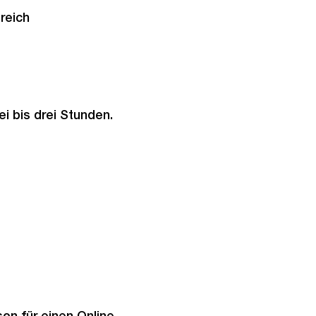
reich
i bis drei Stunden.
on für einen Online-