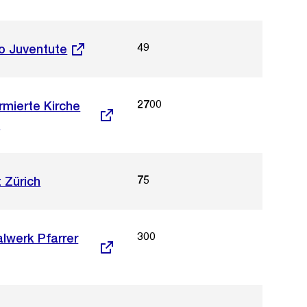
49
ro Juventute
2700
ormierte Kirche
)
75
 Zürich
300
ialwerk Pfarrer