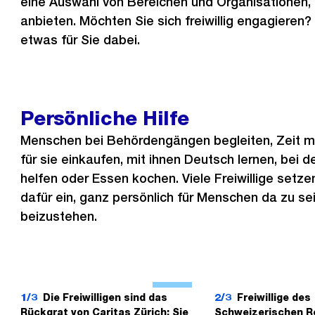
eine Auswahl von Bereichen und Organisationen, d
anbieten. Möchten Sie sich freiwillig engagieren? 
etwas für Sie dabei.
Persönliche Hilfe
Menschen bei Behördengängen begleiten, Zeit mit
für sie einkaufen, mit ihnen Deutsch lernen, bei
helfen oder Essen kochen. Viele Freiwillige setzen
dafür ein, ganz persönlich für Menschen da zu se
beizustehen.
Ö
f
1/3
Die Freiwilligen sind das
2/3
Freiwillige des
Rückgrat von Caritas Zürich: Sie
Schweizerischen R