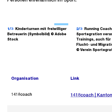
Ö
f
1/3
Kinderturnen mit freiwilliger
2/3
Running Coach
Betreuerin (Symbolbild) © Adobe
Sportegration vera
f
Stock
Trainings, auch fü
n
Flucht- und Migrat
e
© Verein Sportegra
B
i
l
d
Organisation
Link
i
n
1418coach
Externer
1418coach | Kanton 
G
Link:
r
o