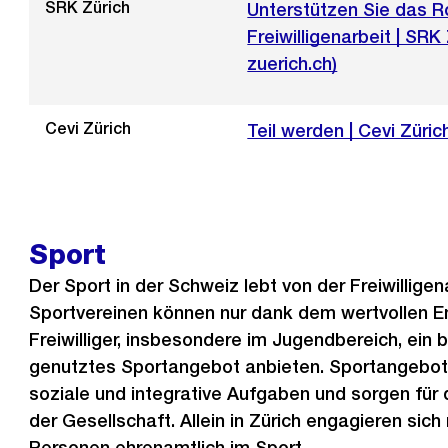
SRK Zürich
Externer
Unterstützen Sie das R
Link:
Freiwilligenarbeit | SRK 
zuerich.ch)
Cevi Zürich
Externer
Teil werden | Cevi Züric
Link:
Sport
Der Sport in der Schweiz lebt von der Freiwillige
Sportvereinen können nur dank dem wertvollen E
Freiwilliger, insbesondere im Jugendbereich, ein 
genutztes Sportangebot anbieten. Sportangebote
soziale und integrative Aufgaben und sorgen für d
der Gesellschaft. Allein in Zürich engagieren sich
Personen ehrenamtlich im Sport.