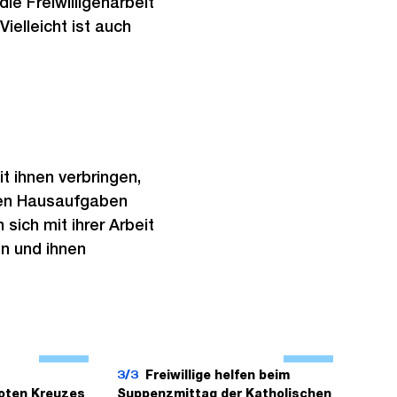
ie Freiwilligenarbeit
Vielleicht ist auch
 ihnen verbringen,
 den Hausaufgaben
 sich mit ihrer Arbeit
in und ihnen
Ö
Ö
f
f
3/3
Freiwillige helfen beim
oten Kreuzes
Suppenzmittag der Katholischen