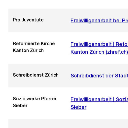
Link:
Pro Juventute
Externer
Freiwilligenarbeit bei P
Link:
Reformierte Kirche
Externer
Freiwilligenarbeit | Ref
Kanton Zürich
Link:
Kanton Zürich (zhref.ch
Schreibdienst Zürich
Schreibdienst der Stadt
Sozialwerke Pfarrer
Externer
Freiwilligenarbeit | Soz
Sieber
Link:
Sieber