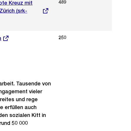
489
ote Kreuz mit
Zürich (srk-
250
h
narbeit. Tausende von
ngagement vieler
breites und rege
 erfüllen auch
en sozialen Kitt in
 rund 50 000