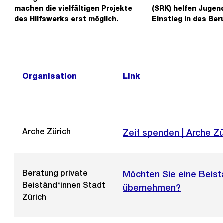
f
machen die vielfältigen Projekte
(SRK) helfen Jugen
n
des Hilfswerks erst möglich.
Einstieg in das Ber
e
B
i
l
Organisation
Link
d
i
n
G
Arche Zürich
Externer
Zeit spenden | Arche Z
r
Link:
o
s
Beratung private
Möchten Sie eine Beis
s
Beiständ*innen Stadt
übernehmen?
a
Zürich
n
s