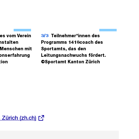
Ö
Ö
f
f
es vom Verein
3/3
Teilnehmer*innen des
nstalten
Programms 1418coach des
f
f
r Menschen mit
Sportamts, das den
n
n
ionserfahrung
Leitungsnachwuchs fördert.
e
e
tion
©Sportamt Kanton Zürich
B
B
i
i
l
l
d
d
i
i
n
n
Zürich (zh.ch)
G
G
r
r
o
o