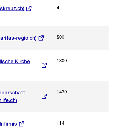
i
i
4
eskreuz.ch)
c
c
h
h
t
t
500
aritas-regio.ch)
1300
lische Kirche
1439
chbarschaft
ilfe.ch)
114
Infirmis