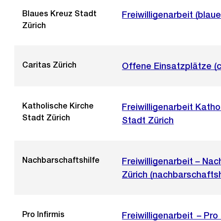
i
Blaues Kreuz Stadt
Externer
Freiwilligenarbeit (blau
c
Zürich
Link:
h
t
Caritas Zürich
Externer
Offene Einsatzplätze (c
Link:
Katholische Kirche
Externer
Freiwilligenarbeit Katho
Stadt Zürich
Link:
Stadt Zürich
Nachbarschaftshilfe
Externer
Freiwilligenarbeit – Na
Link:
Zürich (nachbarschaftsh
Pro Infirmis
Externer
Freiwilligenarbeit – Pro 