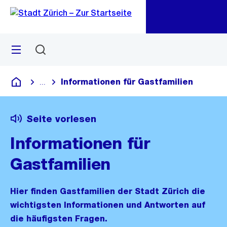
Zu
Zu
Sprunglink
Navigation
Menü
Suchen
M
öf
Informationen für Gastfamilien
...
Blende alle Breadcrumbs ein
Deutsch
Seite vorlesen
Informationen für
Gastfamilien
Hier finden Gastfamilien der Stadt Zürich die
wichtigsten Informationen und Antworten auf
die häufigsten Fragen.